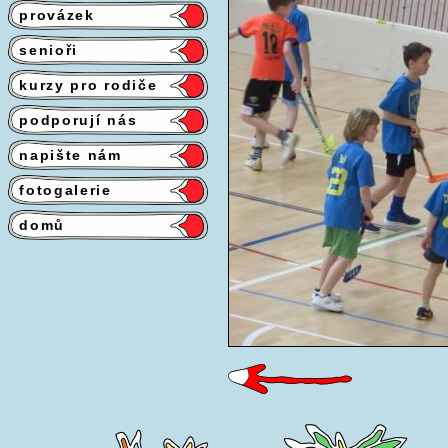
provázek
senioři
kurzy pro rodiče
podporují nás
napište nám
fotogalerie
domů