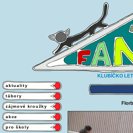
KLUBÍČKO LET
aktuality
tábory
Flor
zájmové kroužky
akce
pro školy