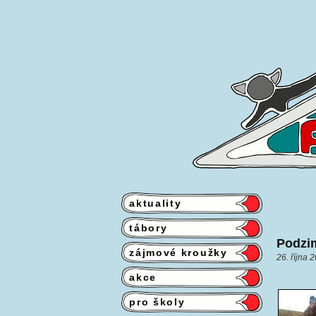
aktuality
tábory
Podzim
zájmové kroužky
26. října 
akce
pro školy