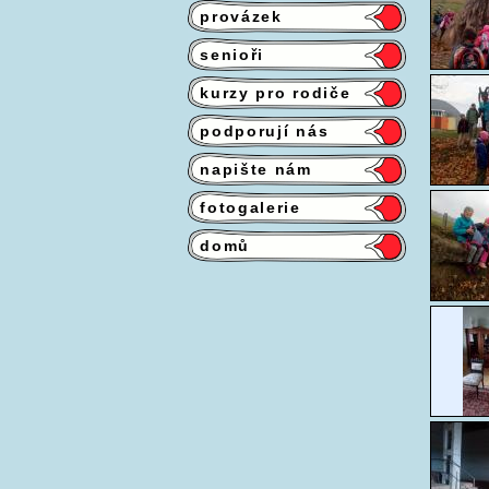
provázek
senioři
kurzy pro rodiče
podporují nás
napište nám
fotogalerie
domů