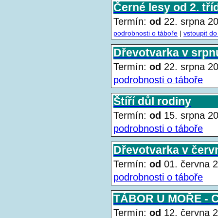
Černé lesy od 2. tří
Termín:
od
22. srpna 
podrobnosti o táboře
|
vstoupit do
Dřevotvarka v srpn
Termín:
od
22. srpna 
podrobnosti o táboře
Štíří důl rodiny
Termín:
od
15. srpna 
podrobnosti o táboře
Dřevotvarka v červ
Termín:
od
01. června
podrobnosti o táboře
TÁBOR U MOŘE -
Termín:
od
12. června