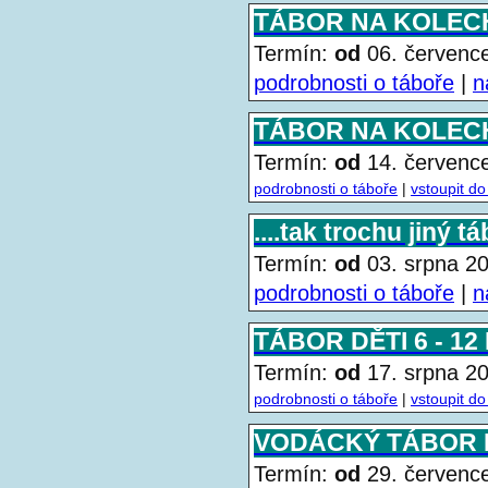
TÁBOR NA KOLECH 
Termín:
od
06. červen
podrobnosti o táboře
|
n
TÁBOR NA KOLECH 
Termín:
od
14. červen
podrobnosti o táboře
|
vstoupit do
....tak trochu jiný t
Termín:
od
03. srpna 
podrobnosti o táboře
|
n
TÁBOR DĚTI 6 - 12
Termín:
od
17. srpna 
podrobnosti o táboře
|
vstoupit do
VODÁCKÝ TÁBOR D
Termín:
od
29. červen