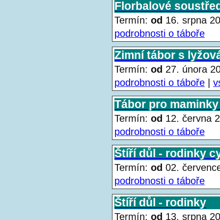
Florbalové soustře
Termín:
od
16. srpna 
podrobnosti o táboře
Zimní tábor s lyžov
Termín:
od
27. února 
podrobnosti o táboře
|
v
Tábor pro maminky 
Termín:
od
12. června
podrobnosti o táboře
Štíří důl - rodinky 
Termín:
od
02. červen
podrobnosti o táboře
Štíří důl - rodinky
Termín:
od
13. srpna 