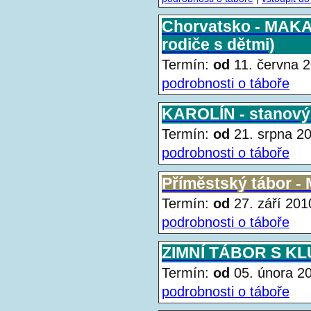
Chorvatsko - MAKA
rodiče s dětmi)
Termín:
od
11. června
podrobnosti o táboře
KAROLÍN - stanový 
Termín:
od
21. srpna 
podrobnosti o táboře
Příměstský tábor -
Termín:
od
27. září 2
podrobnosti o táboře
ZIMNÍ TÁBOR S K
Termín:
od
05. února 
podrobnosti o táboře