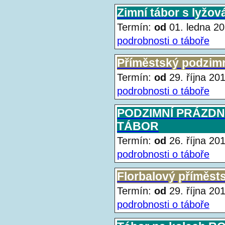
Zimní tábor s lyžov
Termín:
od
01. ledna 
podrobnosti o táboře
Příměstský podzimn
Termín:
od
29. října 2
podrobnosti o táboře
PODZIMNÍ PRÁZDN
TÁBOR
Termín:
od
26. října 2
podrobnosti o táboře
Florbalový příměst
Termín:
od
29. října 2
podrobnosti o táboře