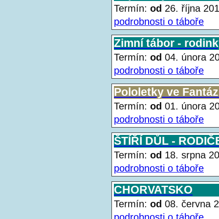
Termín:
od
26. října 2
podrobnosti o táboře
Zimní tábor - rodin
Termín:
od
04. února 
podrobnosti o táboře
Pololetky ve Fantáz
Termín:
od
01. února 
podrobnosti o táboře
ŠTÍŘÍ DŮL - RODIČ
Termín:
od
18. srpna 
podrobnosti o táboře
CHORVATSKO
Termín:
od
08. června
podrobnosti o táboře