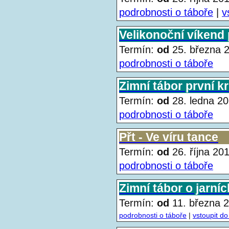
podrobnosti o táboře
|
v
Velikonoční víkend 
Termín:
od
25. března
podrobnosti o táboře
Zimní tábor první k
Termín:
od
28. ledna 
podrobnosti o táboře
Přt - Ve víru tance
Termín:
od
26. října 2
podrobnosti o táboře
Zimní tábor o jarní
Termín:
od
11. března
podrobnosti o táboře
|
vstoupit do