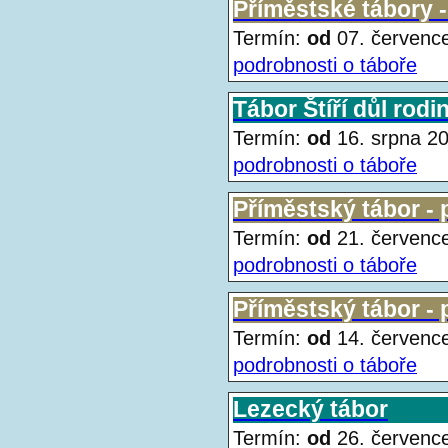
Příměstské tábory - p
Termín:
od
07. červen
podrobnosti o táboře
Tábor Štíří důl rodi
Termín:
od
16. srpna 
podrobnosti o táboře
Příměstský tábor - pr
Termín:
od
21. červen
podrobnosti o táboře
Příměstský tábor - pr
Termín:
od
14. červen
podrobnosti o táboře
Lezecký tábor
Termín:
od
26. červen