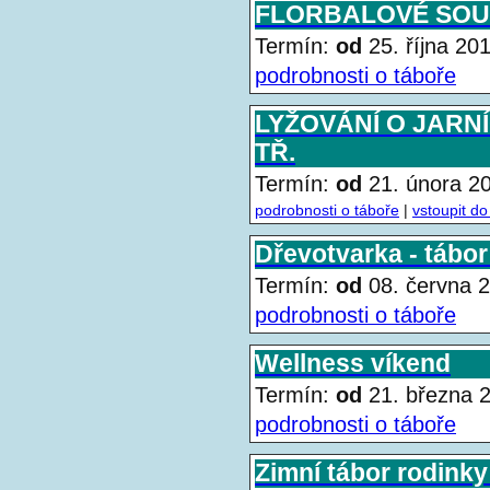
FLORBALOVÉ SOU
Termín:
od
25. října 2
podrobnosti o táboře
LYŽOVÁNÍ O JARNÍ
TŘ.
Termín:
od
21. února 
podrobnosti o táboře
|
vstoupit do
Dřevotvarka - tábo
Termín:
od
08. června
podrobnosti o táboře
Wellness víkend
Termín:
od
21. března
podrobnosti o táboře
Zimní tábor rodinky