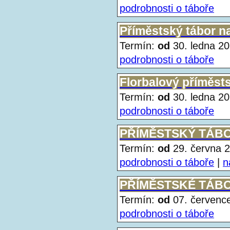
podrobnosti o táboře
Příměstský tábor na
Termín:
od
30. ledna 
podrobnosti o táboře
Florbalový příměsts
Termín:
od
30. ledna 
podrobnosti o táboře
PŘÍMĚSTSKÝ TÁBOR
Termín:
od
29. června
podrobnosti o táboře
|
n
PŘÍMĚSTSKÉ TÁBOR
Termín:
od
07. červen
podrobnosti o táboře