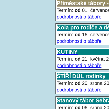
Příměstské tábory -
Termín:
od
01. červen
podrobnosti o táboře
Kola pro rodiče a dě
Termín:
od
16. červen
podrobnosti o táboře
KUTINY
Termín:
od
21. května
podrobnosti o táboře
ŠTÍŘÍ DŮL rodinky
Termín:
od
20. srpna 
podrobnosti o táboře
Stanový tábor Sebr
Termín:
od
06. srpna 