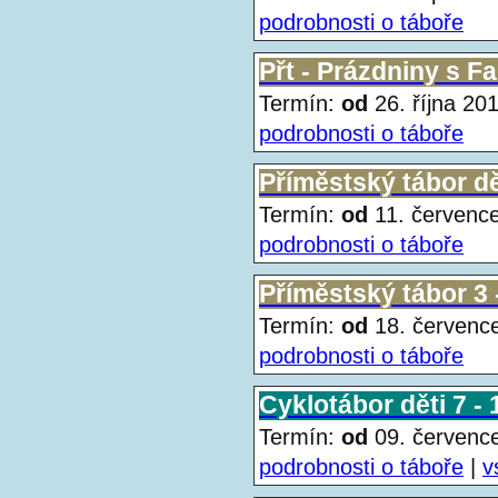
podrobnosti o táboře
Přt - Prázdniny s Fa
Termín:
od
26. října 2
podrobnosti o táboře
Příměstský tábor děti
Termín:
od
11. červen
podrobnosti o táboře
Příměstský tábor 3 - 
Termín:
od
18. červen
podrobnosti o táboře
Cyklotábor děti 7 - 1
Termín:
od
09. červen
podrobnosti o táboře
|
v