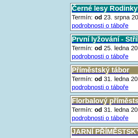
Černé lesy Rodinky
Termín:
od
23. srpna 
podrobnosti o táboře
První lyžování - Stř
Termín:
od
25. ledna 
podrobnosti o táboře
Příměstský tábor
Termín:
od
31. ledna 
podrobnosti o táboře
Florbalový příměst
Termín:
od
31. ledna 
podrobnosti o táboře
JARNÍ PŘÍMĚSTSK