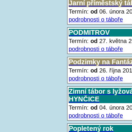
Jarní příměstský tá
Termín:
od
06. února 
podrobnosti o táboře
PODMITROV
Termín:
od
27. května
podrobnosti o táboře
Podzimky na Fantáz
Termín:
od
26. října 2
podrobnosti o táboře
Zimní tábor s lyžová
HYNČICE
Termín:
od
04. února 
podrobnosti o táboře
Popletený rok