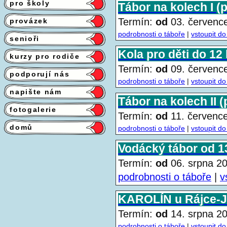
pro školy
Tábor na kolech I (p
Termín:
od
03. červen
provázek
podrobnosti o táboře
|
vstoupit do
senioři
Kola pro děti do 12 
kurzy pro rodiče
Termín:
od
09. červen
podporují nás
podrobnosti o táboře
|
vstoupit do
napište nám
Tábor na kolech II (p
fotogalerie
Termín:
od
11. červen
domů
podrobnosti o táboře
|
vstoupit do
Vodácký tábor od 13
Termín:
od
06. srpna 
podrobnosti o táboře
|
v
KAROLÍN u Rájce-Jes
Termín:
od
14. srpna 
podrobnosti o táboře
|
vstoupit do