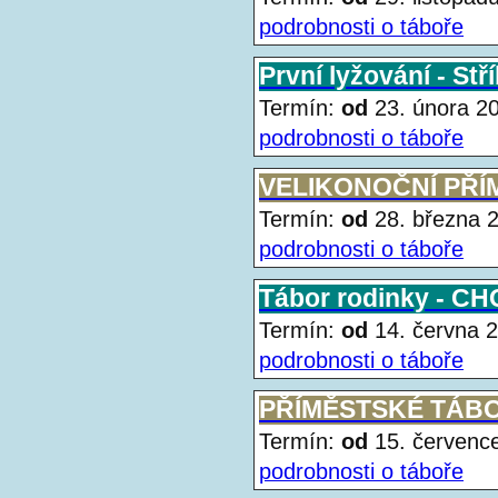
podrobnosti o táboře
První lyžování - Stř
Termín:
od
23. února 
podrobnosti o táboře
VELIKONOČNÍ PŘÍ
Termín:
od
28. března
podrobnosti o táboře
Tábor rodinky - 
Termín:
od
14. června
podrobnosti o táboře
PŘÍMĚSTSKÉ TÁB
Termín:
od
15. červen
podrobnosti o táboře