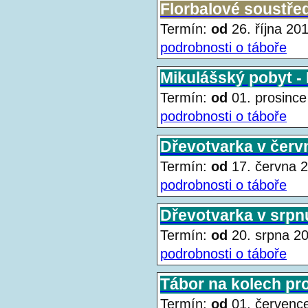
Florbalové soustře
Termín:
od
26. října 2
podrobnosti o táboře
Mikulášský pobyt -
Termín:
od
01. prosin
podrobnosti o táboře
Dřevotvarka v červ
Termín:
od
17. června
podrobnosti o táboře
Dřevotvarka v srpn
Termín:
od
20. srpna 
podrobnosti o táboře
Tábor na kolech pro
Termín:
od
01. červen