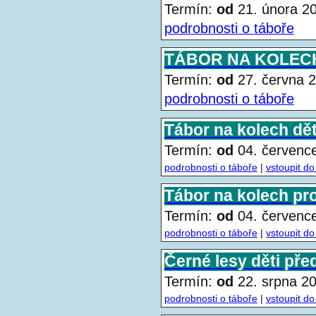
Termín:
od
21. února 
podrobnosti o táboře
TÁBOR NA KOLECH
Termín:
od
27. června
podrobnosti o táboře
Tábor na kolech děti
Termín:
od
04. červen
podrobnosti o táboře
|
vstoupit do
Tábor na kolech pro 
Termín:
od
04. červen
podrobnosti o táboře
|
vstoupit do
Černé lesy děti před
Termín:
od
22. srpna 
podrobnosti o táboře
|
vstoupit do