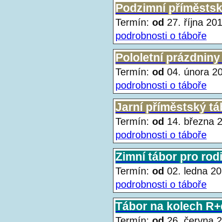
Podzimní příměstsk
Termín:
od
27. října 2
podrobnosti o táboře
Pololetní prázdniny
Termín:
od
04. února 
podrobnosti o táboře
Jarní příměstský tá
Termín:
od
14. března
podrobnosti o táboře
Zimní tábor pro rod
Termín:
od
02. ledna 
podrobnosti o táboře
Tábor na kolech R+d
Termín:
od
26. června