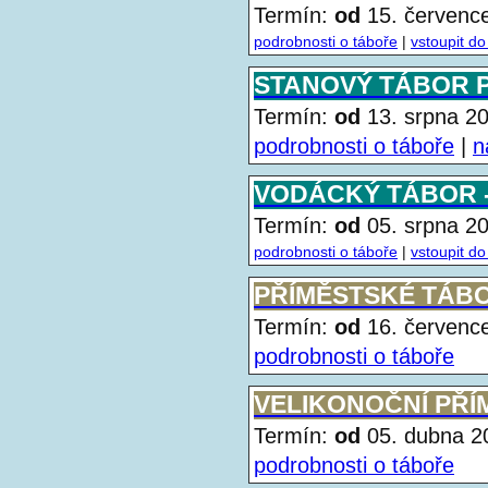
Termín:
od
15. červen
podrobnosti o táboře
|
vstoupit do
STANOVÝ TÁBOR P
Termín:
od
13. srpna 
podrobnosti o táboře
|
n
VODÁCKÝ TÁBOR - 
Termín:
od
05. srpna 
podrobnosti o táboře
|
vstoupit do
PŘÍMĚSTSKÉ TÁBO
Termín:
od
16. červen
podrobnosti o táboře
VELIKONOČNÍ PŘ
Termín:
od
05. dubna 
podrobnosti o táboře