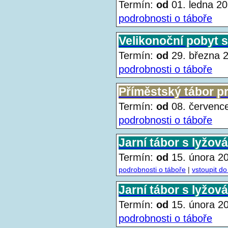
Termín:
od
01. ledna 
podrobnosti o táboře
Velikonoční pobyt 
Termín:
od
29. března
podrobnosti o táboře
Příměstský tábor pro
Termín:
od
08. červen
podrobnosti o táboře
Jarní tábor s lyžová
Termín:
od
15. února 
podrobnosti o táboře
|
vstoupit do
Jarní tábor s lyžo
Termín:
od
15. února 
podrobnosti o táboře