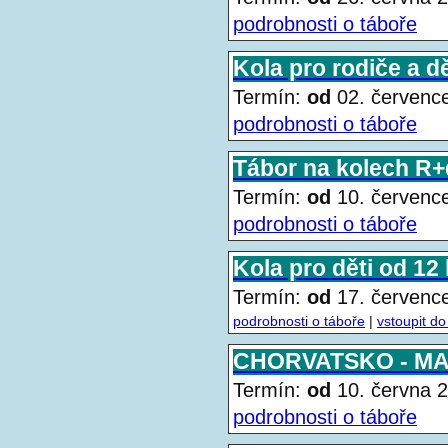
podrobnosti o táboře
Kola pro rodiče a dě
Termín:
od
02. červen
podrobnosti o táboře
Tábor na kolech R+d
Termín:
od
10. červen
podrobnosti o táboře
Kola pro děti od 12 
Termín:
od
17. červen
podrobnosti o táboře
|
vstoupit do
CHORVATSKO - M
Termín:
od
10. června
podrobnosti o táboře