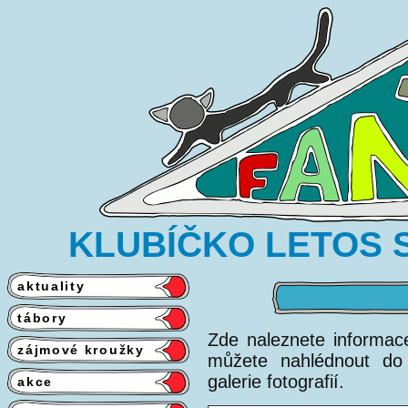
KLUBÍČKO LETOS S
aktuality
tábory
Zde naleznete informac
zájmové kroužky
můžete nahlédnout do 
galerie fotografií.
akce