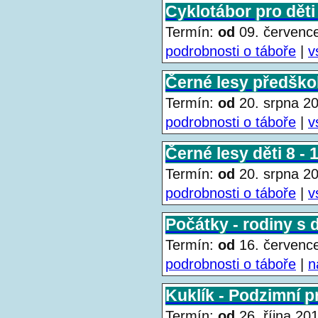
Cyklotábor pro děti 
Termín:
od
09. červen
podrobnosti o táboře
|
v
Černé lesy předškolá
Termín:
od
20. srpna 
podrobnosti o táboře
|
v
Černé lesy děti 8 - 1
Termín:
od
20. srpna 
podrobnosti o táboře
|
v
Počátky - rodiny s 
Termín:
od
16. červen
podrobnosti o táboře
|
n
Kuklík - Podzimní p
Termín:
od
26. října 2