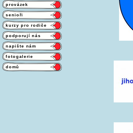
provázek
senioři
kurzy pro rodiče
podporují nás
napište nám
fotogalerie
domů