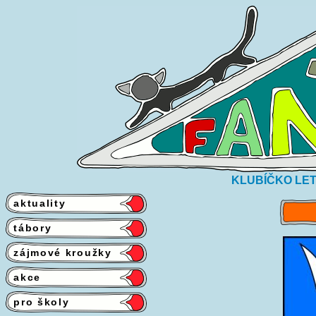
KLUBÍČKO LET
aktuality
tábory
zájmové kroužky
akce
pro školy