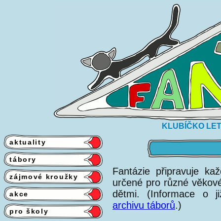
KLUBÍČKO LET
aktuality
tábory
Fantázie připravuje ka
zájmové kroužky
určené pro různé věkové 
dětmi. (Informace o j
akce
archivu táborů
.)
pro školy