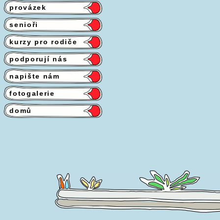
provázek
senioři
kurzy pro rodiče
podporují nás
napište nám
fotogalerie
domů