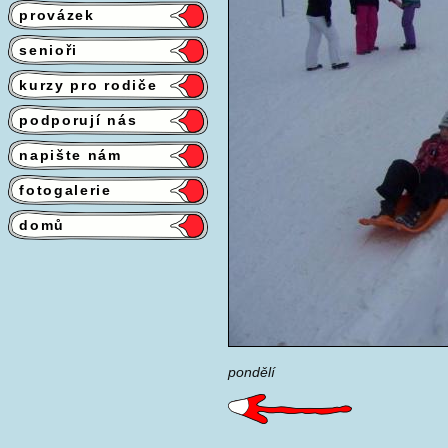
provázek
senioři
kurzy pro rodiče
podporují nás
napište nám
fotogalerie
domů
pondělí