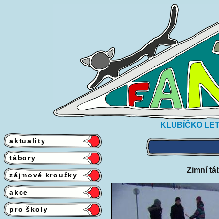
KLUBÍČKO LET
aktuality
tábory
Zimní táb
zájmové kroužky
akce
pro školy