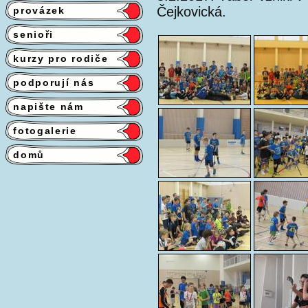
Čejkovická.
provázek
senioři
kurzy pro rodiče
podporují nás
napište nám
fotogalerie
domů