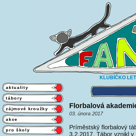
KLUBÍČKO LET
aktuality
tábory
Florbalová akademi
zájmové kroužky
03. února 2017
akce
Príměstský florbalový tá
pro školy
3.2.2017. Tábor vznikl 